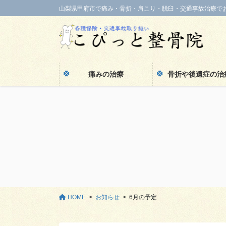
コ
ナ
山梨県甲府市で痛み・骨折・肩こり・脱臼・交通事故治療で
ン
ビ
テ
ゲ
ン
ー
ツ
シ
に
ョ
痛みの治療
骨折や後遺症の治
移
ン
動
に
移
動
HOME
お知らせ
6月の予定