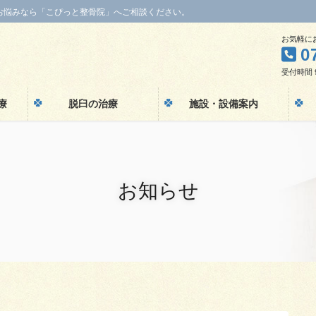
お悩みなら「こぴっと整骨院」へご相談ください。
お気軽に
0
受付時間 9:
療
脱臼の治療
施設・設備案内
お知らせ