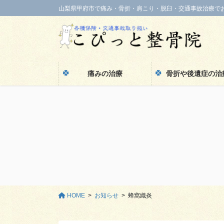
コ
ナ
山梨県甲府市で痛み・骨折・肩こり・脱臼・交通事故治療で
ン
ビ
テ
ゲ
ン
ー
ツ
シ
に
ョ
痛みの治療
骨折や後遺症の治
移
ン
動
に
移
動
HOME
お知らせ
蜂窩織炎