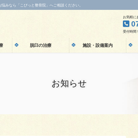
お悩みなら「こぴっと整骨院」へご相談ください。
お気軽に
0
受付時間 9:
療
脱臼の治療
施設・設備案内
お知らせ